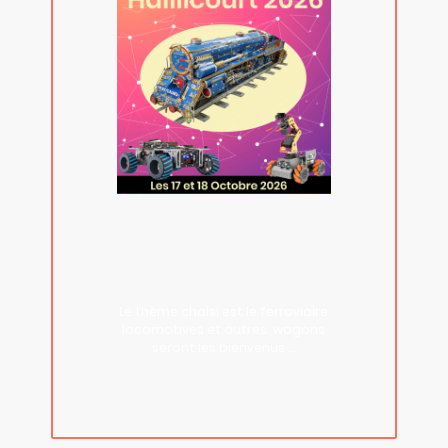
Préparez vous pour
l'expo ...
Le thème choisi est le ferroviaire
locomotives et autres wagons
seront les bienvenus ....